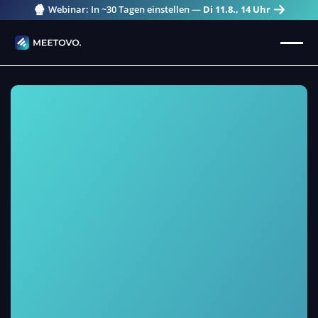
🍿
Webinar: In ~30 Tagen einstellen —
Di 11.8., 14 Uhr