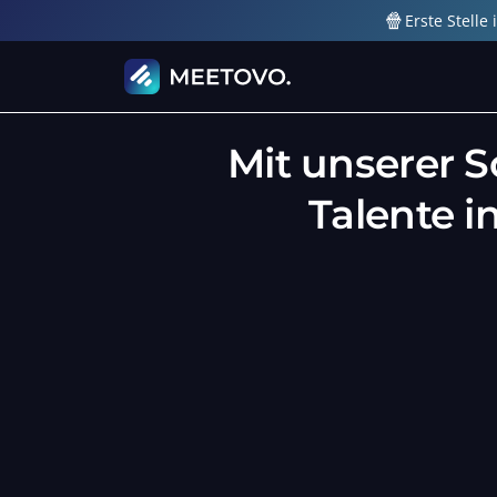
🍿
Erste Stell
Mit unserer S
Talente i