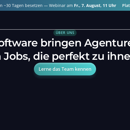
e in ~30 Tagen besetzen — Webinar am
Fr., 7. August, 11 Uhr
Pla
ÜBER UNS
oftware bringen Agentur
n Jobs, die perfekt zu ihn
Lerne das Team kennen
Lerne das Team kennen