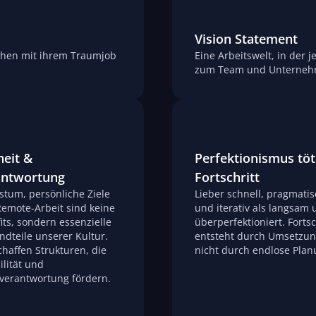
Vision Statement
chen mit ihrem Traumjob
Eine Arbeitswelt, in der 
zum Team und Unterneh
heit &
Perfektionismus töt
antwortung
Fortschritt
tum, persönliche Ziele
Lieber schnell, pragmati
emote-Arbeit sind keine
und iterativ als langsam
its, sondern essenzielle
überperfektioniert. Fortsc
ndteile unserer Kultur.
entsteht durch Umsetzun
chaffen Strukturen, die
nicht durch endlose Plan
ilität und
verantwortung fördern.