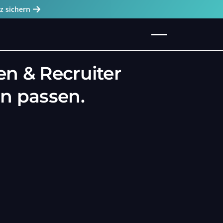
tz sichern
en & Recruiter
en passen.