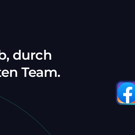
b, durch
ten Team.