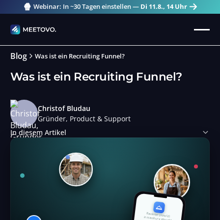
🍿
Webinar: In ~30 Tagen einstellen —
Di 11.8., 14 Uhr
Blog
Was ist ein Recruiting Funnel?
Was ist ein Recruiting Funnel?
Christof Bludau
Gründer, Product & Support
In diesem Artikel
Bauleiter (m/w/d)
in Hamburg gesucht