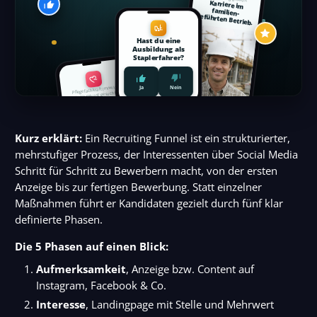
Karriere im
familien-
geführten Betrieb.
Hast du eine
Ausbildung als
Staplerfahrer?
Ja
Nein
Pflegefachkraft (m/w/d)
in Hamburg gesucht
Pflege mit Herz.
Festes Team.
Kurz erklärt:
Ein Recruiting Funnel ist ein strukturierter,
mehrstufiger Prozess, der Interessenten über Social Media
Schritt für Schritt zu Bewerbern macht, von der ersten
Anzeige bis zur fertigen Bewerbung. Statt einzelner
Maßnahmen führt er Kandidaten gezielt durch fünf klar
definierte Phasen.
Die 5 Phasen auf einen Blick:
Aufmerksamkeit
, Anzeige bzw. Content auf
Instagram, Facebook & Co.
Interesse
, Landingpage mit Stelle und Mehrwert